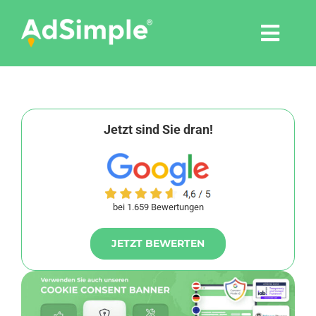
Skip
to
Togg
content
Navi
Leistungen
Tools
Jetzt sind Sie dran!
Pressemitteilungen
bei 1.659 Bewertungen
Shop
JETZT BEWERTEN
Agentur
Blog