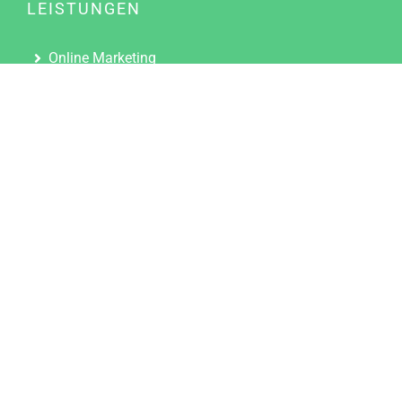
LEISTUNGEN
Online Marketing
Content Marketing
Content Marketing Abos
Content Marketing für Ärzte
Suchmaschinenoptimierung
Social Media Marketing
Influencer Marketing
Partnerprogramm
TOOLS