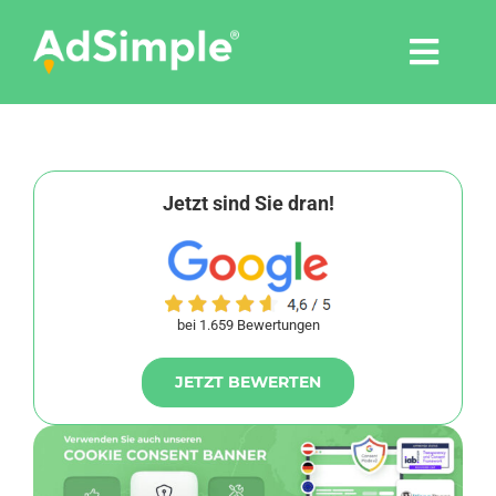
Skip
to
Togg
content
Navi
Leistungen
Tools
Jetzt sind Sie dran!
Pressemitteilungen
bei 1.659 Bewertungen
Shop
JETZT BEWERTEN
Agentur
Blog