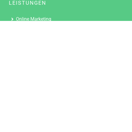
LEISTUNGEN
Online Marketing
Content Marketing
Content Marketing Abos
Content Marketing für Ärzte
Suchmaschinenoptimierung
Social Media Marketing
Influencer Marketing
Partnerprogramm
TOOLS