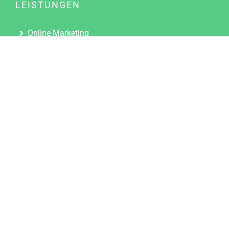
LEISTUNGEN
Online Marketing
Content Marketing
Content Marketing Abos
Content Marketing für Ärzte
Suchmaschinenoptimierung
Social Media Marketing
Influencer Marketing
Partnerprogramm
TOOLS