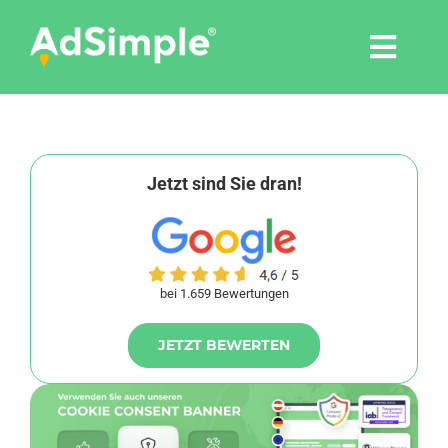
Skip
to
Togg
content
Navi
Leistungen
Tools
Jetzt sind Sie dran!
Pressemitteilungen
bei 1.659 Bewertungen
Shop
JETZT BEWERTEN
Agentur
Blog