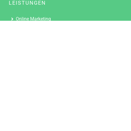
LEISTUNGEN
Online Marketing
Content Marketing
Content Marketing Abos
Content Marketing für Ärzte
Suchmaschinenoptimierung
Social Media Marketing
Influencer Marketing
Partnerprogramm
TOOLS