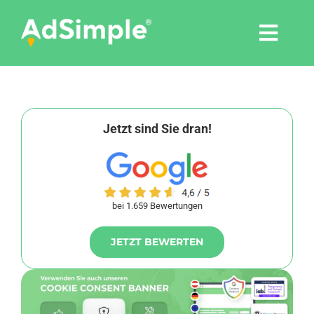
Skip
to
Togg
content
Navi
Leistungen
Tools
Jetzt sind Sie dran!
Pressemitteilungen
bei 1.659 Bewertungen
Shop
JETZT BEWERTEN
Agentur
Blog