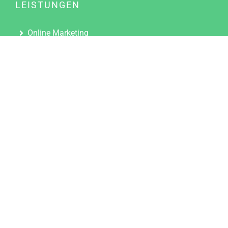
LEISTUNGEN
Online Marketing
Content Marketing
Content Marketing Abos
Content Marketing für Ärzte
Suchmaschinenoptimierung
Social Media Marketing
Influencer Marketing
Partnerprogramm
TOOLS