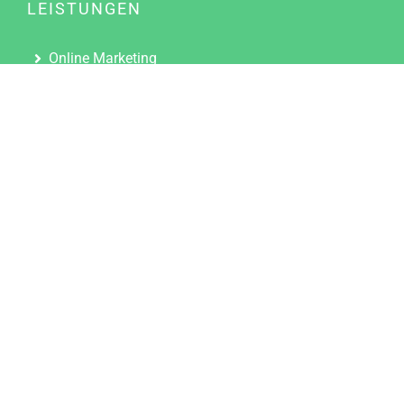
LEISTUNGEN
Online Marketing
Content Marketing
Content Marketing Abos
Content Marketing für Ärzte
Suchmaschinenoptimierung
Social Media Marketing
Influencer Marketing
Partnerprogramm
TOOLS