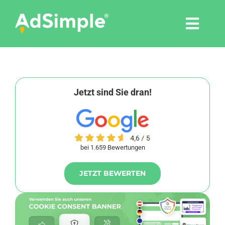
Skip
to
Togg
content
Navi
Leistungen
Tools
Jetzt sind Sie dran!
Pressemitteilungen
bei 1.659 Bewertungen
Shop
JETZT BEWERTEN
Agentur
Blog