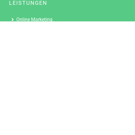
LEISTUNGEN
Online Marketing
Content Marketing
Content Marketing Abos
Content Marketing für Ärzte
Suchmaschinenoptimierung
Social Media Marketing
Influencer Marketing
Partnerprogramm
TOOLS