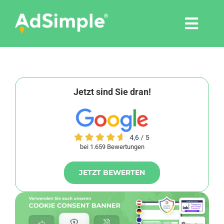
Skip
to
Togg
content
Navi
Leistungen
Tools
Jetzt sind Sie dran!
Pressemitteilungen
bei 1.659 Bewertungen
Shop
JETZT BEWERTEN
Agentur
Blog