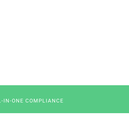
L-IN-ONE COMPLIANCE
gency-Paket für Agenturen