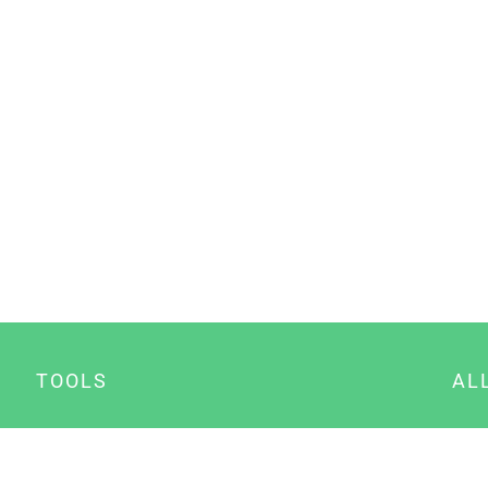
TOOLS
AL
Datenschutz Generator
A