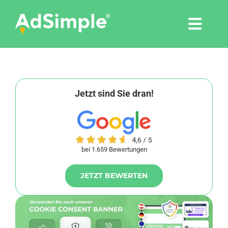
Skip
to
Togg
content
Navi
Leistungen
Tools
Jetzt sind Sie dran!
Pressemitteilungen
bei 1.659 Bewertungen
Shop
JETZT BEWERTEN
Agentur
Blog