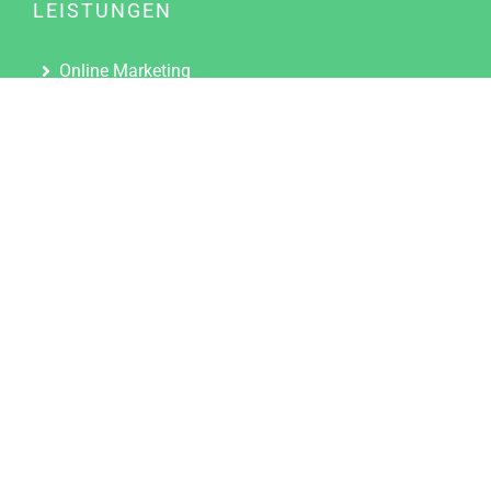
LEISTUNGEN
Online Marketing
Content Marketing
Content Marketing Abos
Content Marketing für Ärzte
Suchmaschinenoptimierung
Social Media Marketing
Influencer Marketing
Partnerprogramm
TOOLS