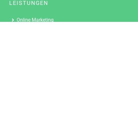
LEISTUNGEN
Online Marketing
Content Marketing
Content Marketing Abos
Content Marketing für Ärzte
Suchmaschinenoptimierung
Social Media Marketing
Influencer Marketing
Partnerprogramm
TOOLS