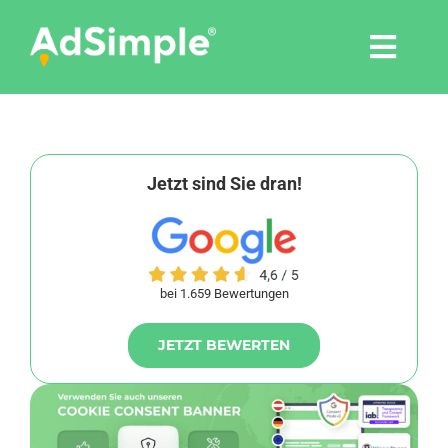
Skip
to
Togg
content
Navi
Leistungen
Tools
Jetzt sind Sie dran!
Pressemitteilungen
bei 1.659 Bewertungen
Shop
JETZT BEWERTEN
Agentur
Blog