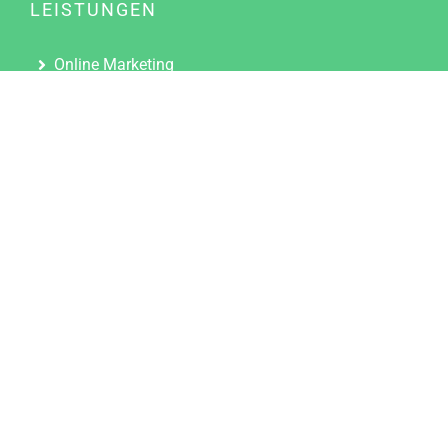
LEISTUNGEN
Online Marketing
Content Marketing
Content Marketing Abos
Content Marketing für Ärzte
Suchmaschinenoptimierung
Social Media Marketing
Influencer Marketing
Partnerprogramm
TOOLS