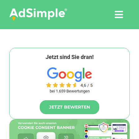
Skip
to
Togg
content
Navi
Leistungen
Tools
Jetzt sind Sie dran!
Pressemitteilungen
bei 1.659 Bewertungen
Shop
JETZT BEWERTEN
Agentur
Blog