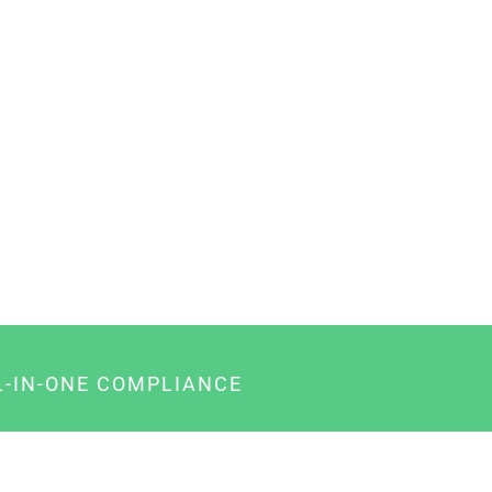
L-IN-ONE COMPLIANCE
gency-Paket für Agenturen