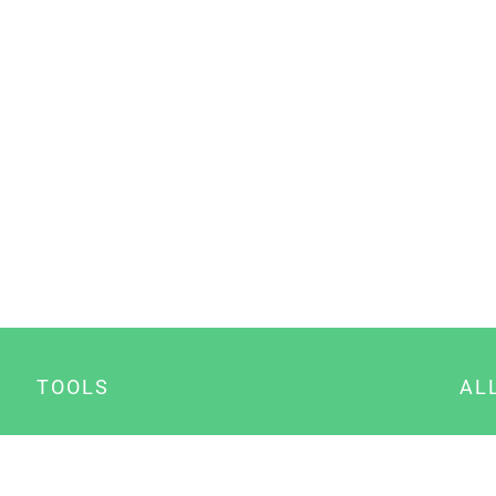
TOOLS
AL
Datenschutz Generator
A