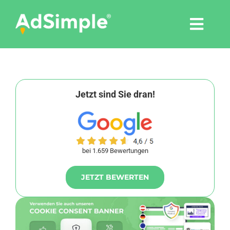
Skip
to
Togg
content
Navi
Leistungen
Tools
Jetzt sind Sie dran!
Pressemitteilungen
bei 1.659 Bewertungen
Shop
JETZT BEWERTEN
Agentur
Blog