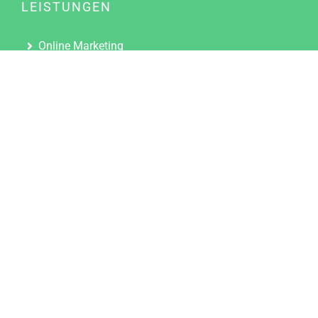
LEISTUNGEN
Online Marketing
Content Marketing
Content Marketing Abos
Content Marketing für Ärzte
Suchmaschinenoptimierung
Social Media Marketing
Influencer Marketing
Partnerprogramm
TOOLS