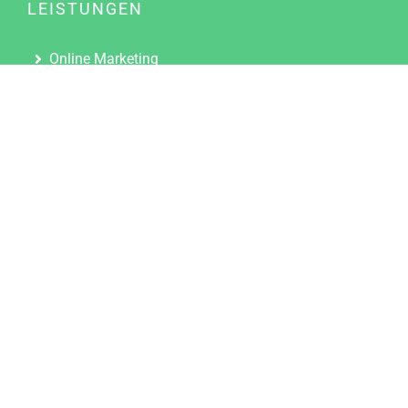
LEISTUNGEN
Online Marketing
Content Marketing
Content Marketing Abos
Content Marketing für Ärzte
Suchmaschinenoptimierung
Social Media Marketing
Influencer Marketing
Partnerprogramm
TOOLS