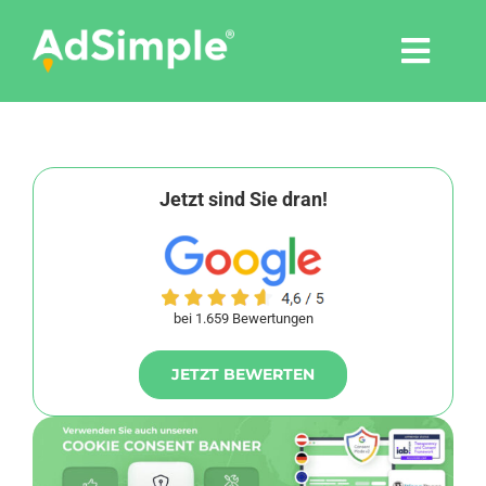
Skip
to
Togg
content
Navi
Leistungen
Tools
Jetzt sind Sie dran!
Pressemitteilungen
bei 1.659 Bewertungen
Shop
JETZT BEWERTEN
Agentur
Blog