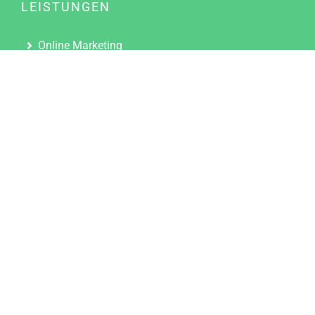
LEISTUNGEN
Online Marketing
Content Marketing
Content Marketing Abos
Content Marketing für Ärzte
Suchmaschinenoptimierung
Social Media Marketing
Influencer Marketing
Partnerprogramm
TOOLS