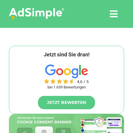
Skip
to
Togg
content
Navi
Leistungen
Tools
Jetzt sind Sie dran!
Pressemitteilungen
bei 1.659 Bewertungen
Shop
JETZT BEWERTEN
Agentur
Blog