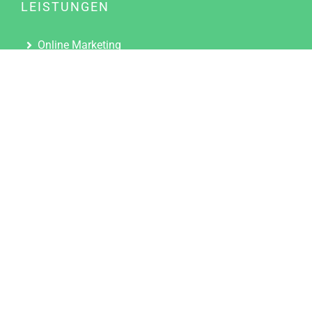
LEISTUNGEN
Online Marketing
Content Marketing
Content Marketing Abos
Content Marketing für Ärzte
Suchmaschinenoptimierung
Social Media Marketing
Influencer Marketing
Partnerprogramm
TOOLS