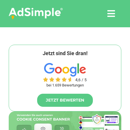
Skip
to
Togg
content
Navi
Leistungen
Tools
Jetzt sind Sie dran!
Pressemitteilungen
bei 1.659 Bewertungen
Shop
JETZT BEWERTEN
Agentur
Blog