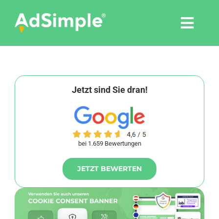
Skip
to
Togg
content
Navi
Leistungen
Tools
Jetzt sind Sie dran!
Pressemitteilungen
bei 1.659 Bewertungen
Shop
JETZT BEWERTEN
Agentur
Blog