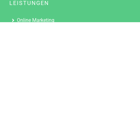
LEISTUNGEN
Online Marketing
Content Marketing
Content Marketing Abos
Content Marketing für Ärzte
Suchmaschinenoptimierung
Social Media Marketing
Influencer Marketing
Partnerprogramm
TOOLS