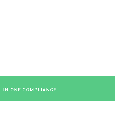
L-IN-ONE COMPLIANCE
gency-Paket für Agenturen