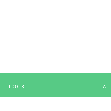
TOOLS
AL
Datenschutz Generator
A