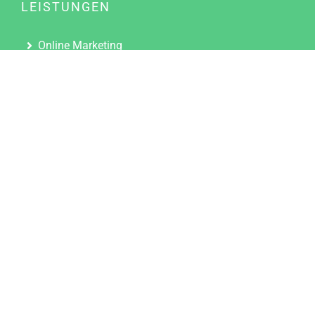
LEISTUNGEN
Online Marketing
Content Marketing
Content Marketing Abos
Content Marketing für Ärzte
Suchmaschinenoptimierung
Social Media Marketing
Influencer Marketing
Partnerprogramm
TOOLS