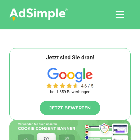
Skip
to
Togg
content
Navi
Leistungen
Tools
Jetzt sind Sie dran!
Pressemitteilungen
bei 1.659 Bewertungen
Shop
JETZT BEWERTEN
Agentur
Blog