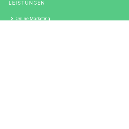
LEISTUNGEN
Online Marketing
Content Marketing
Content Marketing Abos
Content Marketing für Ärzte
Suchmaschinenoptimierung
Social Media Marketing
Influencer Marketing
Partnerprogramm
TOOLS