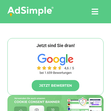
Skip
to
Togg
content
Navi
Leistungen
Tools
Jetzt sind Sie dran!
Pressemitteilungen
bei 1.659 Bewertungen
Shop
JETZT BEWERTEN
Agentur
Blog