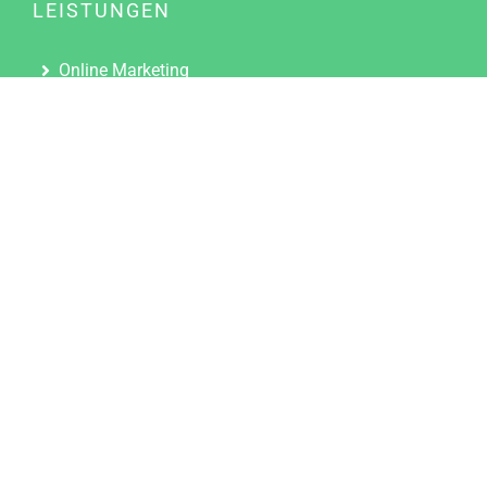
LEISTUNGEN
Online Marketing
Content Marketing
Content Marketing Abos
Content Marketing für Ärzte
Suchmaschinenoptimierung
Social Media Marketing
Influencer Marketing
Partnerprogramm
TOOLS