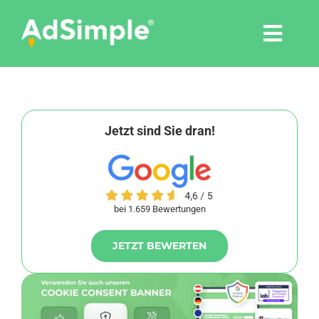
Skip
to
Togg
content
Navi
Leistungen
Tools
Jetzt sind Sie dran!
Pressemitteilungen
bei 1.659 Bewertungen
Shop
JETZT BEWERTEN
Agentur
Blog