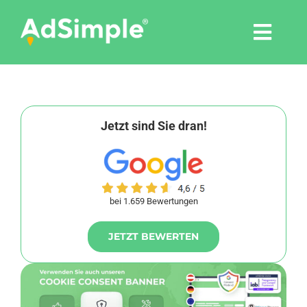
Skip
to
Togg
content
Navi
Leistungen
Tools
Jetzt sind Sie dran!
Pressemitteilungen
bei 1.659 Bewertungen
Shop
JETZT BEWERTEN
Agentur
Blog