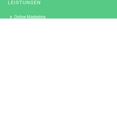
LEISTUNGEN
Online Marketing
Content Marketing
Content Marketing Abos
Content Marketing für Ärzte
Suchmaschinenoptimierung
Social Media Marketing
Influencer Marketing
Partnerprogramm
TOOLS