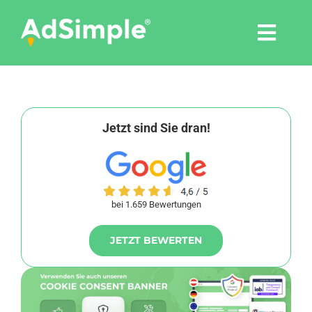
Skip
to
Togg
content
Navi
Leistungen
Tools
Jetzt sind Sie dran!
Pressemitteilungen
bei 1.659 Bewertungen
Shop
JETZT BEWERTEN
Agentur
Blog