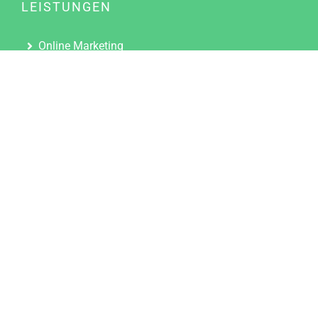
LEISTUNGEN
Online Marketing
Content Marketing
Content Marketing Abos
Content Marketing für Ärzte
Suchmaschinenoptimierung
Social Media Marketing
Influencer Marketing
Partnerprogramm
TOOLS