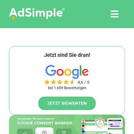
Skip
to
Togg
content
Navi
Leistungen
Tools
Jetzt sind Sie dran!
Pressemitteilungen
bei 1.659 Bewertungen
Shop
JETZT BEWERTEN
Agentur
Blog