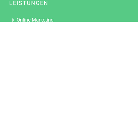
LEISTUNGEN
Online Marketing
Content Marketing
Content Marketing Abos
Content Marketing für Ärzte
Suchmaschinenoptimierung
Social Media Marketing
Influencer Marketing
Partnerprogramm
TOOLS