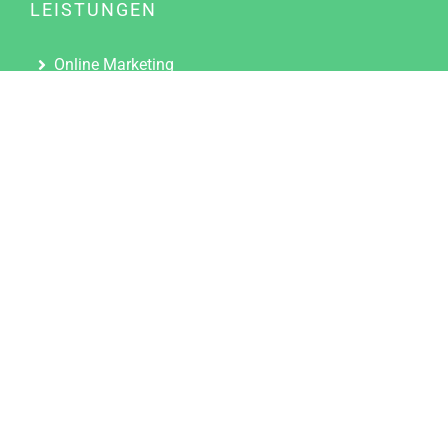
LEISTUNGEN
Online Marketing
Content Marketing
Content Marketing Abos
Content Marketing für Ärzte
Suchmaschinenoptimierung
Social Media Marketing
Influencer Marketing
Partnerprogramm
TOOLS