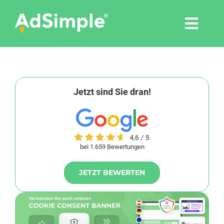
Skip
to
Togg
content
Navi
Leistungen
Tools
Jetzt sind Sie dran!
Pressemitteilungen
bei 1.659 Bewertungen
Shop
JETZT BEWERTEN
Agentur
Blog