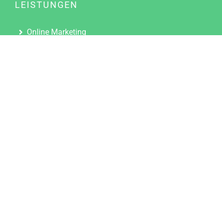
LEISTUNGEN
Online Marketing
Content Marketing
Content Marketing Abos
Content Marketing für Ärzte
Suchmaschinenoptimierung
Social Media Marketing
Influencer Marketing
Partnerprogramm
TOOLS