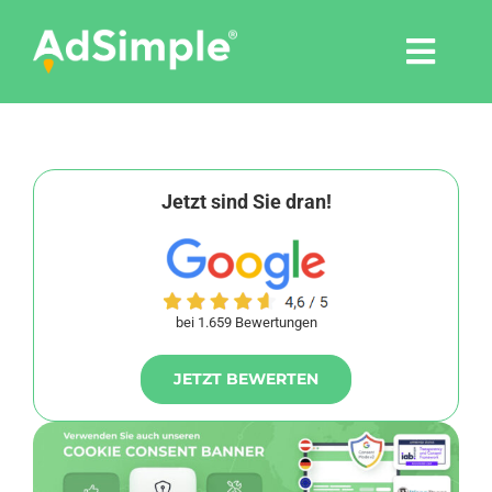
Skip
to
Togg
content
Navi
Leistungen
Tools
Jetzt sind Sie dran!
Pressemitteilungen
bei 1.659 Bewertungen
Shop
JETZT BEWERTEN
Agentur
Blog