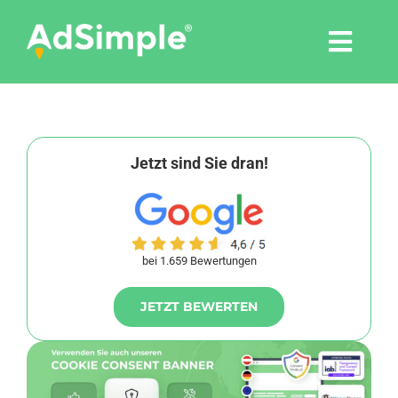
Skip
to
Togg
content
Navi
Leistungen
Tools
Jetzt sind Sie dran!
Pressemitteilungen
bei 1.659 Bewertungen
Shop
JETZT BEWERTEN
Agentur
Blog