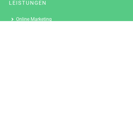
LEISTUNGEN
Online Marketing
Content Marketing
Content Marketing Abos
Content Marketing für Ärzte
Suchmaschinenoptimierung
Social Media Marketing
Influencer Marketing
Partnerprogramm
TOOLS