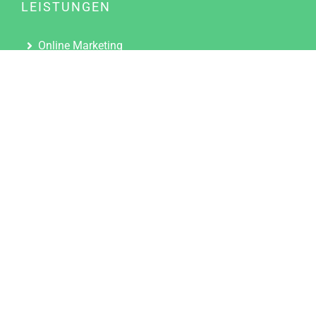
LEISTUNGEN
Online Marketing
Content Marketing
Content Marketing Abos
Content Marketing für Ärzte
Suchmaschinenoptimierung
Social Media Marketing
Influencer Marketing
Partnerprogramm
TOOLS