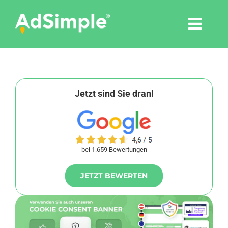
Skip
to
Togg
content
Navi
Leistungen
Tools
Jetzt sind Sie dran!
Pressemitteilungen
bei 1.659 Bewertungen
Shop
JETZT BEWERTEN
Agentur
Blog