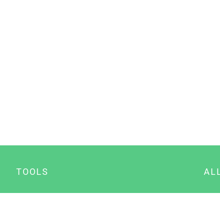
TOOLS
AL
Datenschutz Generator
A