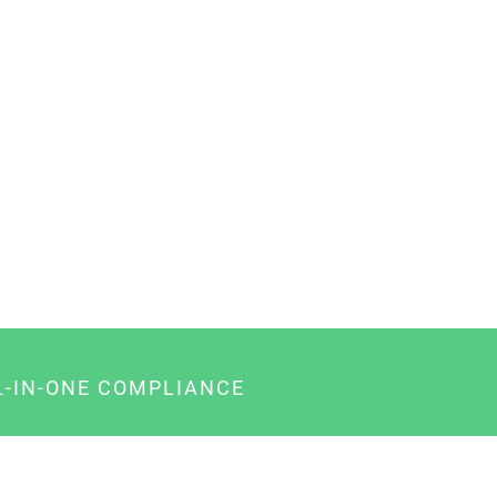
L-IN-ONE COMPLIANCE
gency-Paket für Agenturen