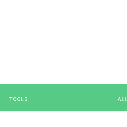
TOOLS
AL
Datenschutz Generator
A