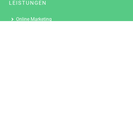
LEISTUNGEN
Online Marketing
Content Marketing
Content Marketing Abos
Content Marketing für Ärzte
Suchmaschinenoptimierung
Social Media Marketing
Influencer Marketing
Partnerprogramm
TOOLS