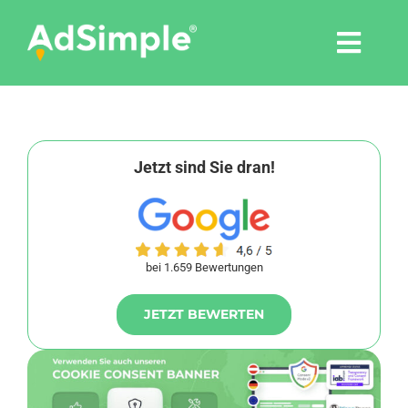
Skip
to
Togg
content
Navi
Leistungen
Tools
Jetzt sind Sie dran!
Pressemitteilungen
bei 1.659 Bewertungen
Shop
JETZT BEWERTEN
Agentur
Blog