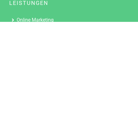
LEISTUNGEN
Online Marketing
Content Marketing
Content Marketing Abos
Content Marketing für Ärzte
Suchmaschinenoptimierung
Social Media Marketing
Influencer Marketing
Partnerprogramm
TOOLS