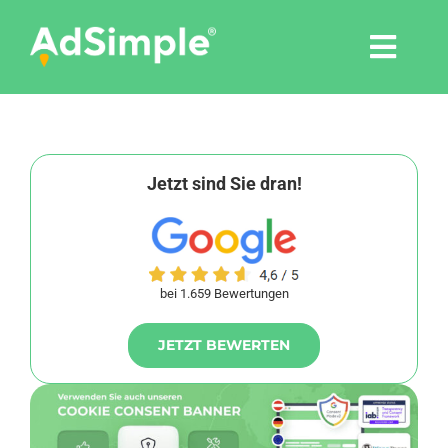
Skip
to
Togg
content
Navi
Leistungen
Tools
Jetzt sind Sie dran!
Pressemitteilungen
bei 1.659 Bewertungen
Shop
JETZT BEWERTEN
Agentur
Blog