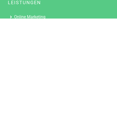
LEISTUNGEN
Online Marketing
Content Marketing
Content Marketing Abos
Content Marketing für Ärzte
Suchmaschinenoptimierung
Social Media Marketing
Influencer Marketing
Partnerprogramm
TOOLS