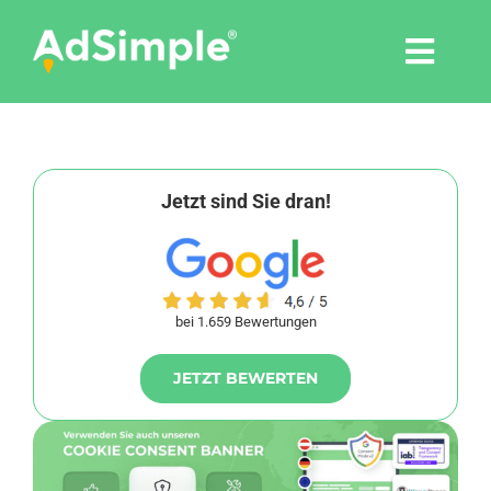
Skip
to
Togg
content
Navi
Leistungen
Tools
Jetzt sind Sie dran!
Pressemitteilungen
bei 1.659 Bewertungen
Shop
JETZT BEWERTEN
Agentur
Blog