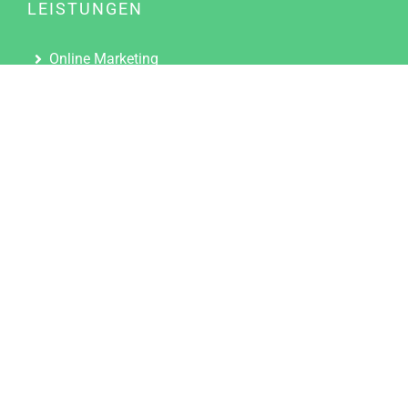
LEISTUNGEN
Online Marketing
Content Marketing
Content Marketing Abos
Content Marketing für Ärzte
Suchmaschinenoptimierung
Social Media Marketing
Influencer Marketing
Partnerprogramm
TOOLS