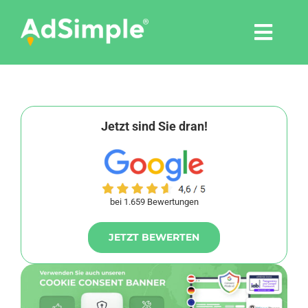
Skip
to
Togg
content
Navi
Leistungen
Tools
Jetzt sind Sie dran!
Pressemitteilungen
bei 1.659 Bewertungen
Shop
JETZT BEWERTEN
Agentur
Blog