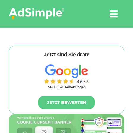
Skip
to
Togg
content
Navi
Leistungen
Tools
Jetzt sind Sie dran!
Pressemitteilungen
bei 1.659 Bewertungen
Shop
JETZT BEWERTEN
Agentur
Blog