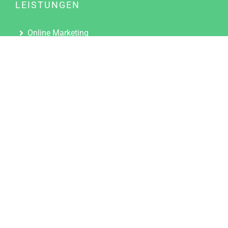
LEISTUNGEN
Online Marketing
Content Marketing
Content Marketing Abos
Content Marketing für Ärzte
Suchmaschinenoptimierung
Social Media Marketing
Influencer Marketing
Partnerprogramm
TOOLS