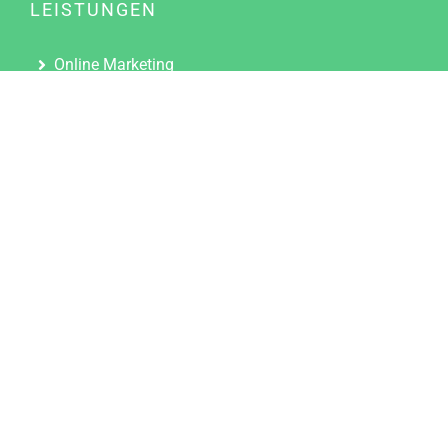
LEISTUNGEN
Online Marketing
Content Marketing
Content Marketing Abos
Content Marketing für Ärzte
Suchmaschinenoptimierung
Social Media Marketing
Influencer Marketing
Partnerprogramm
TOOLS