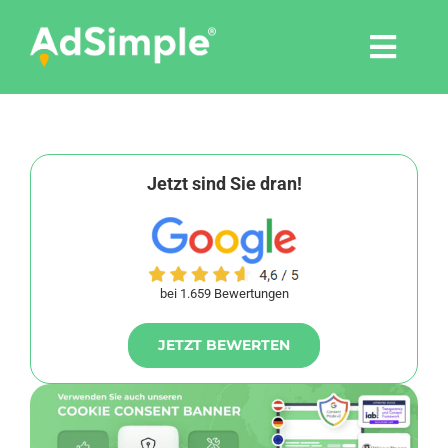
Skip
to
Togg
content
Navi
Leistungen
Tools
Jetzt sind Sie dran!
Pressemitteilungen
bei 1.659 Bewertungen
Shop
JETZT BEWERTEN
Agentur
Blog