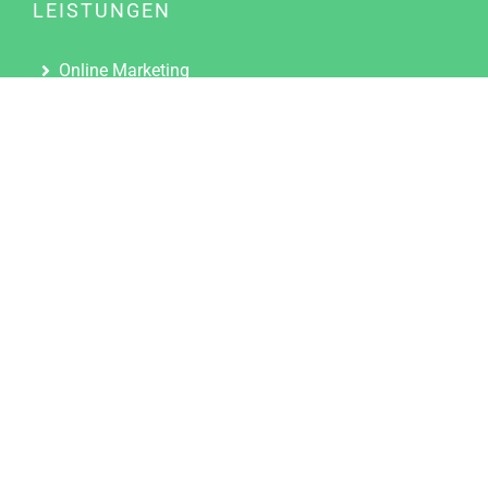
LEISTUNGEN
Online Marketing
Content Marketing
Content Marketing Abos
Content Marketing für Ärzte
Suchmaschinenoptimierung
Social Media Marketing
Influencer Marketing
Partnerprogramm
TOOLS