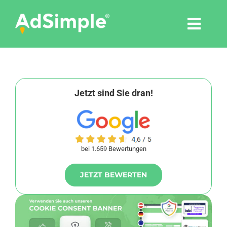
Skip
to
Togg
content
Navi
Leistungen
Tools
Jetzt sind Sie dran!
Pressemitteilungen
bei 1.659 Bewertungen
Shop
JETZT BEWERTEN
Agentur
Blog