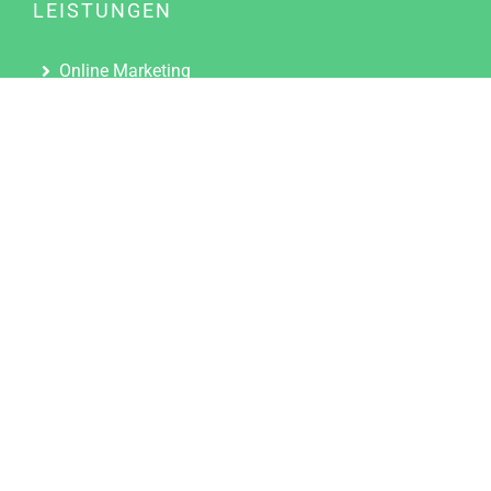
LEISTUNGEN
Online Marketing
Content Marketing
Content Marketing Abos
Content Marketing für Ärzte
Suchmaschinenoptimierung
Social Media Marketing
Influencer Marketing
Partnerprogramm
TOOLS