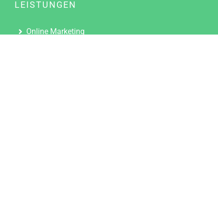
LEISTUNGEN
Online Marketing
Content Marketing
Content Marketing Abos
Content Marketing für Ärzte
Suchmaschinenoptimierung
Social Media Marketing
Influencer Marketing
Partnerprogramm
TOOLS