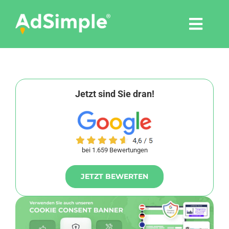
Skip
to
Togg
content
Navi
Leistungen
Tools
Jetzt sind Sie dran!
Pressemitteilungen
bei 1.659 Bewertungen
Shop
JETZT BEWERTEN
Agentur
Blog