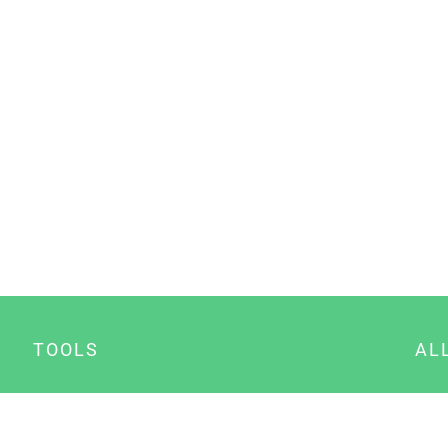
TOOLS
AL
Datenschutz Generator
A