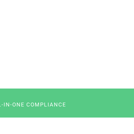
L-IN-ONE COMPLIANCE
gency-Paket für Agenturen