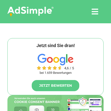
Skip
to
Togg
content
Navi
Leistungen
Tools
Jetzt sind Sie dran!
Pressemitteilungen
bei 1.659 Bewertungen
Shop
JETZT BEWERTEN
Agentur
Blog