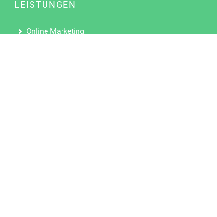
LEISTUNGEN
Online Marketing
Content Marketing
Content Marketing Abos
Content Marketing für Ärzte
Suchmaschinenoptimierung
Social Media Marketing
Influencer Marketing
Partnerprogramm
TOOLS