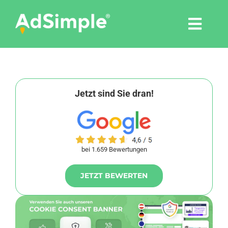
Skip
to
Togg
content
Navi
Leistungen
Tools
Jetzt sind Sie dran!
Pressemitteilungen
bei 1.659 Bewertungen
Shop
JETZT BEWERTEN
Agentur
Blog