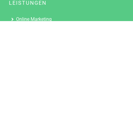
LEISTUNGEN
Online Marketing
Content Marketing
Content Marketing Abos
Content Marketing für Ärzte
Suchmaschinenoptimierung
Social Media Marketing
Influencer Marketing
Partnerprogramm
TOOLS