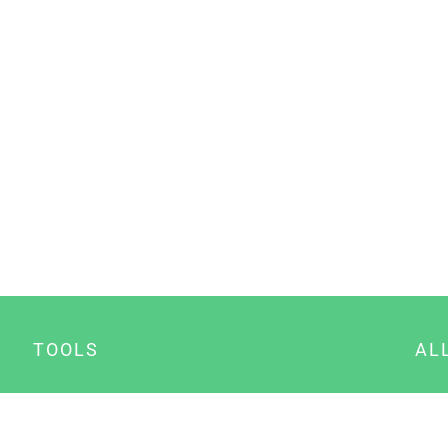
TOOLS
AL
Datenschutz Generator
A