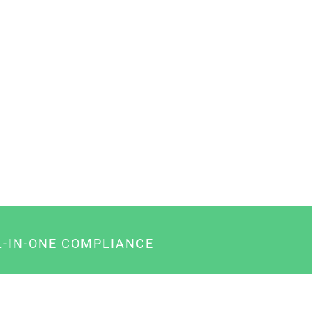
L-IN-ONE COMPLIANCE
gency-Paket für Agenturen