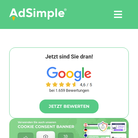
Skip
to
Togg
content
Navi
Leistungen
Tools
Jetzt sind Sie dran!
Pressemitteilungen
bei 1.659 Bewertungen
Shop
JETZT BEWERTEN
Agentur
Blog