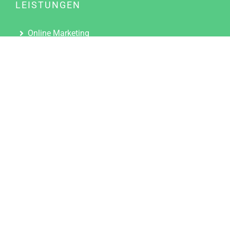
LEISTUNGEN
Online Marketing
Content Marketing
Content Marketing Abos
Content Marketing für Ärzte
Suchmaschinenoptimierung
Social Media Marketing
Influencer Marketing
Partnerprogramm
TOOLS