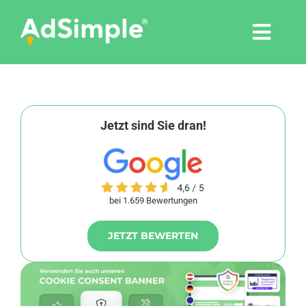
Skip
to
Togg
content
Navi
Leistungen
Tools
Jetzt sind Sie dran!
Pressemitteilungen
bei 1.659 Bewertungen
Shop
JETZT BEWERTEN
Agentur
Blog