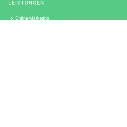
LEISTUNGEN
Online Marketing
Content Marketing
Content Marketing Abos
Content Marketing für Ärzte
Suchmaschinenoptimierung
Social Media Marketing
Influencer Marketing
Partnerprogramm
TOOLS