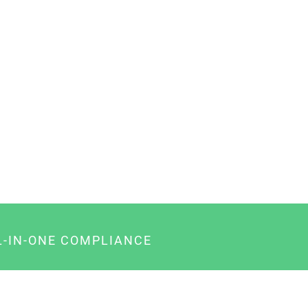
L-IN-ONE COMPLIANCE
gency-Paket für Agenturen