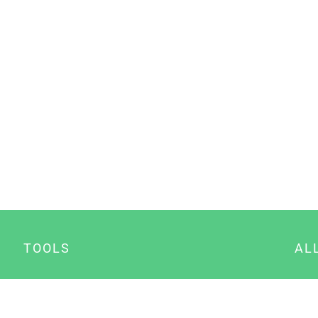
TOOLS
AL
Datenschutz Generator
A