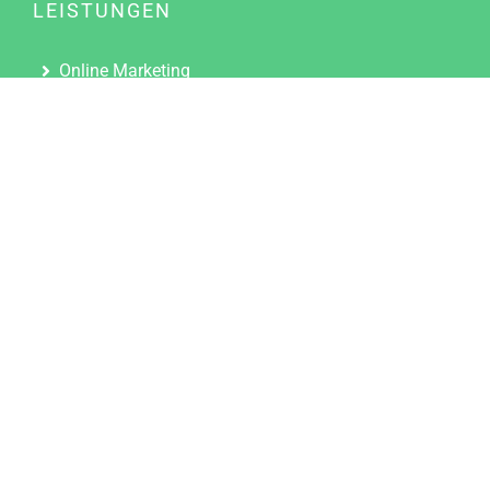
LEISTUNGEN
Online Marketing
Content Marketing
Content Marketing Abos
Content Marketing für Ärzte
Suchmaschinenoptimierung
Social Media Marketing
Influencer Marketing
Partnerprogramm
TOOLS