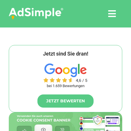
Skip
to
Togg
content
Navi
Leistungen
Tools
Jetzt sind Sie dran!
Pressemitteilungen
bei 1.659 Bewertungen
Shop
JETZT BEWERTEN
Agentur
Blog