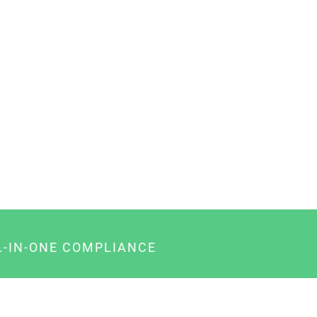
L-IN-ONE COMPLIANCE
gency-Paket für Agenturen