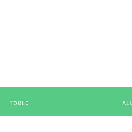
TOOLS
AL
Datenschutz Generator
A