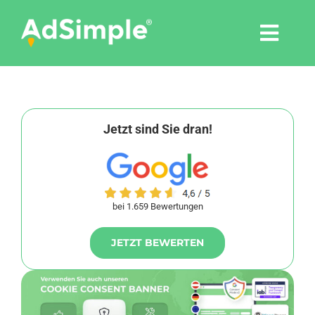
Skip
to
Togg
content
Navi
Leistungen
Tools
Jetzt sind Sie dran!
Pressemitteilungen
bei 1.659 Bewertungen
Shop
JETZT BEWERTEN
Agentur
Blog