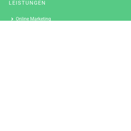
LEISTUNGEN
Online Marketing
Content Marketing
Content Marketing Abos
Content Marketing für Ärzte
Suchmaschinenoptimierung
Social Media Marketing
Influencer Marketing
Partnerprogramm
TOOLS