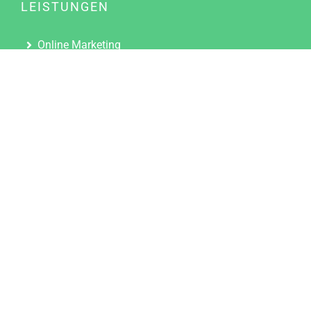
LEISTUNGEN
Online Marketing
Content Marketing
Content Marketing Abos
Content Marketing für Ärzte
Suchmaschinenoptimierung
Social Media Marketing
Influencer Marketing
Partnerprogramm
TOOLS