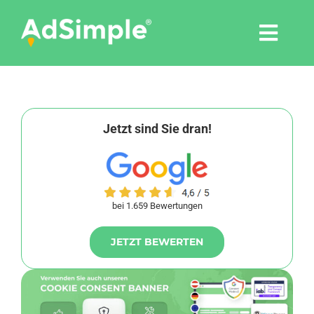
Skip
to
Togg
content
Navi
Leistungen
Tools
Jetzt sind Sie dran!
Pressemitteilungen
bei 1.659 Bewertungen
Shop
JETZT BEWERTEN
Agentur
Blog